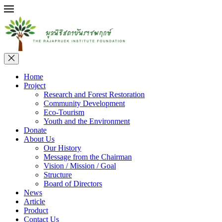
Home
Project
Research and Forest Restoration
Community Development
Eco-Tourism
Youth and the Environment
Donate
About Us
Our History
Message from the Chairman
Vision / Mission / Goal
Structure
Board of Directors
News
Article
Product
Contact Us