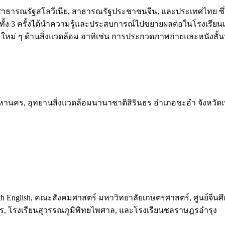
ี่สาธารณรัฐสโลวีเนีย, สาธารณรัฐประชาชนจีน, และประเทศไทย ซึ่ง
เทศทั้ง 3 ครั้งได้นำความรู้และประสบการณ์ไปขยายผลต่อในโรงเรี
รรมใหม่ ๆ ด้านสิ่งแวดล้อม อาทิเช่น การประกวดภาพถ่ายและหนังสั้น
หานคร, อุทยานสิ่งแวดล้อมนานาชาติสิรินธร อำเภอชะอำ จังหวัดเ
th English, คณะสังคมศาสตร์ มหาวิทยาลัยเกษตรศาสตร์, ศูนย์จีนศ
าธร, โรงเรียนสุวรรณภูมิพิทยไพศาล, และโรงเรียนชลราษฎรอำรุง