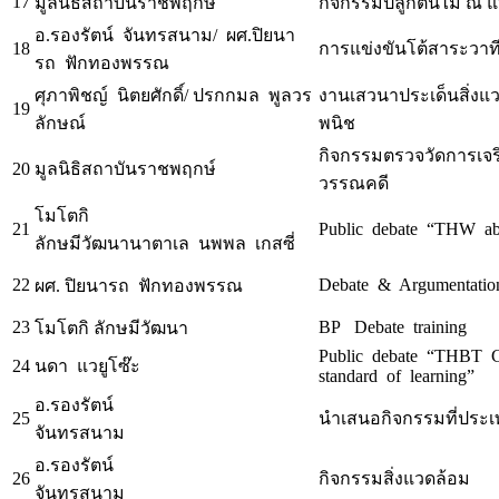
17
มูลนิธิสถาบันราชพฤกษ์
กิจกรรมปลูกต้นไม้ 
อ.รองรัตน์ จันทรสนาม/ ผศ.ปิยนา
18
การแข่งขันโต้สาระวาท
รถ ฟักทองพรรณ
ศุภาพิชญ์ นิตยศักดิ์/ ปรกกมล พูลวร
งานเสวนาประเด็นสิ่งแ
19
ลักษณ์
พนิช
กิจกรรมตรวจวัดการเจ
20
มูลนิธิสถาบันราชพฤกษ์
วรรณคดี
โมโตกิ
21
Public debate “THW abo
ลักษมีวัฒนานาตาเล นพพล เกสซี่
22
Debate & Argumentation
ผศ. ปิยนารถ ฟักทองพรรณ
23
BP Debate training
โมโตกิ ลักษมีวัฒนา
Public debate “THBT Cl
24
นดา แวยูโซ๊ะ
standard of learning”
อ.รองรัตน์
25
นำเสนอกิจกรรมที่ประเ
จันทรสนาม
อ.รองรัตน์
26
กิจกรรมสิ่งแวดล้อม
จันทรสนาม