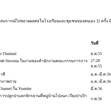
ะประสบการณ์ไปขยายผลต่อในโรงเรียนและชุมชนของตนเอง 32 ครั้ง มี
วันที่
n Thailand
ธ.ค.55
27-28
เทศ Slovenia ในงานของสำนักงานคณะกรรมการการ
ธ.ค.55
าที
ม.ค.-มี.ค.56
ากภาพถ่าย
ม.ค.-มี.ค.56
 Channel ใน Youtube
มี.ค.56
การปลูกป่าแลกจักรยานที่หมู่บ้านโป่งนก เวียงป่าเป้า
ก.พ.56